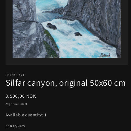
Åpne
medie
SOTNAK ART
1
Silfar canyon, original 50x60 cm
i
modal
Vanlig
3.500,00 NOK
pris
Avgift inkludert.
Available quantity: 1
Kan trykkes