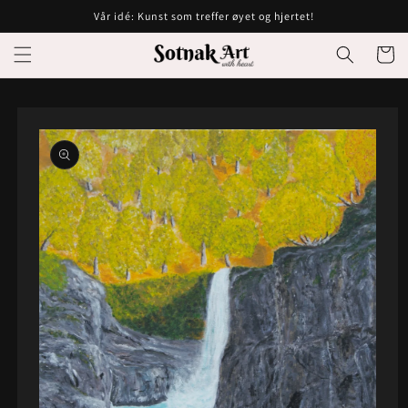
Gå videre
Vår idé: Kunst som treffer øyet og hjertet!
til
innholdet
Handleku
opp til
roduktinformasjon